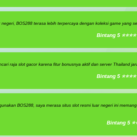
r negeri, BOS288 terasa lebih terpercaya dengan koleksi game yang sel
Bintang 5 ⭐⭐⭐⭐⭐ 
ri raja slot gacor karena fitur bonusnya aktif dan server Thailand ja
Bintang 5 ⭐⭐⭐⭐⭐ 
unakan BOS288, saya merasa situs slot resmi luar negeri ini memang 
Bintang 5 ⭐⭐