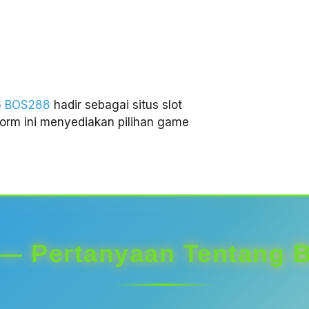
6
BOS288
hadir sebagai situs slot
tform ini menyediakan pilihan game
— Pertanyaan Tentang 