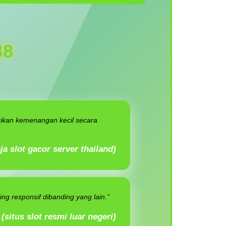
88
ikan kemenangan kecil secara
a slot gacor server thailand)
g responsif dibanding yang lain.”
situs slot resmi luar negeri)