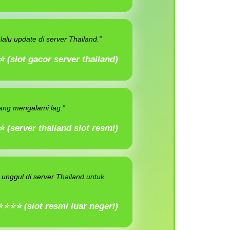
alu update di server Thailand.”
(slot gacor server thailand)
rang mengalami lag.”
(server thailand slot resmi)
unggul di server Thailand untuk
⭐⭐⭐ (slot resmi luar negeri)