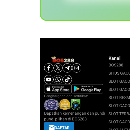
Kanal
BOS288
SITUS GAC
SLOT GAC
SLOT GACO
Penghargaan dan sertifikat:
SLOT RESM
SLOT GACO
Dapatkan kemenangan dan pundi
SLOT TERB
pundi pilihan di BOS288
SLOT GACO
DAFTAR
SLOT ANTI