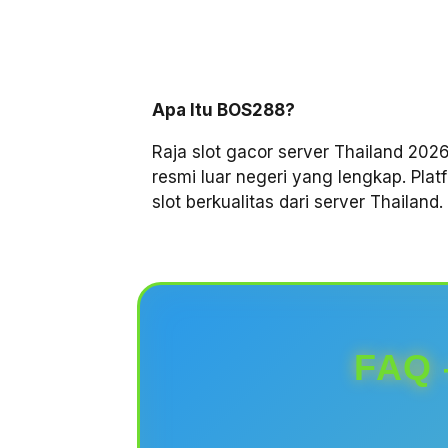
Apa Itu BOS288?
Raja slot gacor server Thailand 202
resmi luar negeri yang lengkap. Pla
slot berkualitas dari server Thailand.
FAQ 