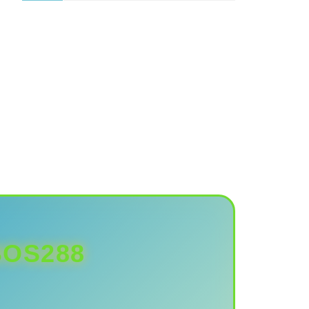
BOS288