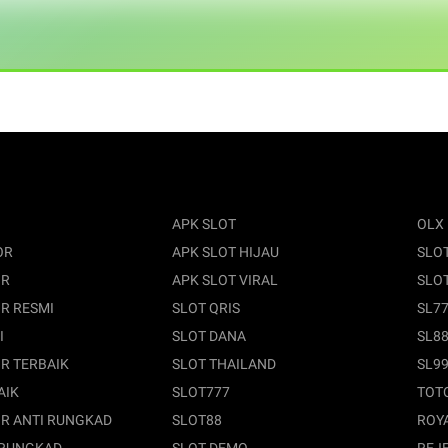
APK SLOT
OLX
OR
APK SLOT HIJAU
SLO
OR
APK SLOT VIRAL
SLO
R RESMI
SLOT QRIS
SL7
I
SLOT DANA
SL8
R TERBAIK
SLOT THAILAND
SL9
AIK
SLOT777
TOT
R ANTI RUNGKAD
SLOT88
ROY
 RUNGKAD
SLOT DEMO
REJ