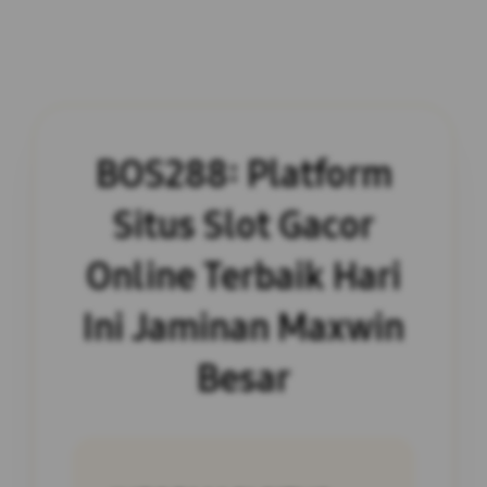
BOS288: Platform
Situs Slot Gacor
Online Terbaik Hari
Ini Jaminan Maxwin
Besar