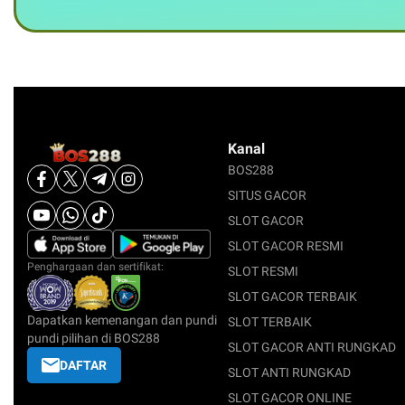
Kanal
BOS288
SITUS GACOR
SLOT GACOR
SLOT GACOR RESMI
Penghargaan dan sertifikat:
SLOT RESMI
SLOT GACOR TERBAIK
Dapatkan kemenangan dan pundi
SLOT TERBAIK
pundi pilihan di BOS288
SLOT GACOR ANTI RUNGKAD
DAFTAR
SLOT ANTI RUNGKAD
SLOT GACOR ONLINE