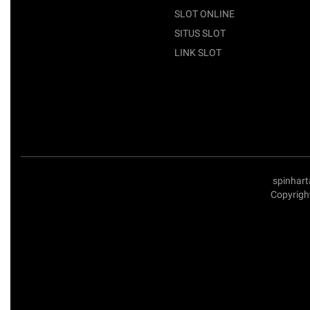
SLOT ONLINE
SITUS SLOT
LINK SLOT
spinhart
Copyrigh